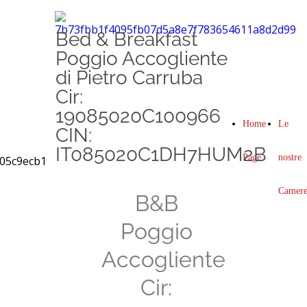
Bed & Breakfast
Poggio Accogliente
di Pietro Carruba
Cir:
19085020C100966
Home
Le
CIN:
IT085020C1DH7HUM2B
Page
nostre
Camer
B&B
Poggio
Accogliente
Cir: