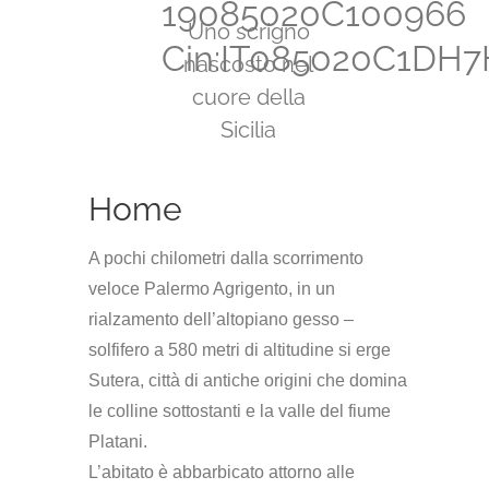
19085020C100966
Uno scrigno
Cin:IT085020C1DH
nascosto nel
cuore della
Sicilia
Home
A pochi chilometri dalla scorrimento
veloce Palermo Agrigento, in un
rialzamento dell’altopiano gesso –
solfifero a
580 metri
di altitudine si erge
Sutera, città di antiche origini che domina
le colline sottostanti e la valle del fiume
Platani.
L’abitato è abbarbicato attorno alle