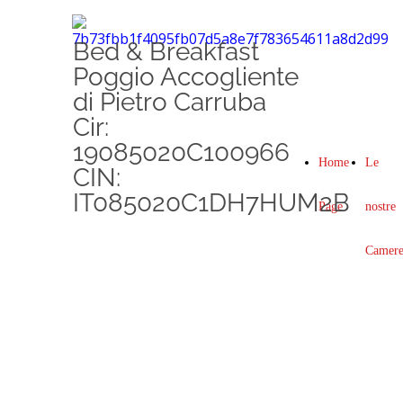
Bed & Breakfast
Poggio Accogliente
di Pietro Carruba
Cir:
19085020C100966
Home
Le
CIN:
IT085020C1DH7HUM2B
Page
nostre
Camer