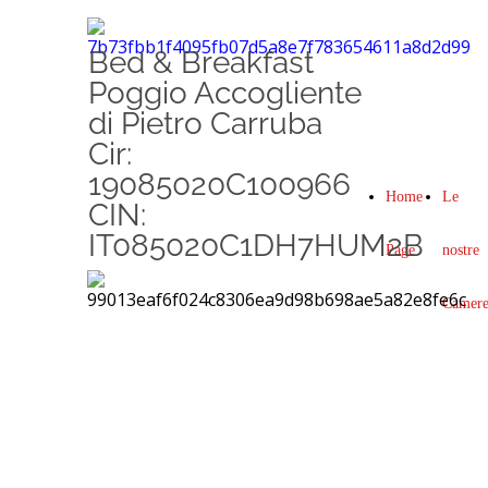
Bed & Breakfast
Poggio Accogliente
di Pietro Carruba
Cir:
19085020C100966
Home
Le
CIN:
IT085020C1DH7HUM2B
Page
nostre
Camer