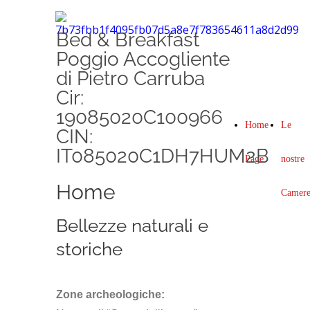
Bed & Breakfast
Poggio Accogliente
di Pietro Carruba
Cir:
19085020C100966
Home
Le
CIN:
IT085020C1DH7HUM2B
Page
nostre
Home
Camer
Bellezze naturali e
storiche
Zone archeologiche: